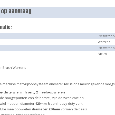
s op aanvraag
matie:
Excavator b
Warrens
Excavator b
Nieuw
or Brush Warrens
elmachine met vrijloopsysteem diameter
600
is ons meest gekende veegs
y duty wiel in front, 2 meeloopwielen
de hoogtepunten van de borstel, zijn de zwenkwielen
wiel met een diameter
420mm
& een heavy duty vork
lijke meeloopwielen
diameter 250mm
vormen de basis
n machine zonder problemen