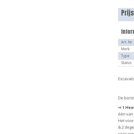
Prij
Infor
Art. Nr.
Merk
Type
Status
Excavat
De borst
⇨
1 Heav
één van 
Het voor
& 2 dege
voor ee