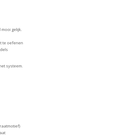
mooi gelijk.
it te oefenen
ndels
het systeem.
aatmotief)
aat