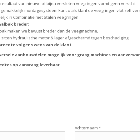
resultaat van nieuwe of bijna versleten veegringen vormt geen verschil.
 gemakkelijk montagesysteem kunt u als klant de veegringen vlot zelf ve
lijk in Combinatie met Stalen veegringen
valbak breder:
lbak maken we bewust breder dan de veegmachine,
 zitten hydraulische motor & lager afgeschermd tegen beschadiging
reedte volgens wens van de klant
iversele aanbouwdelen mogelijk voor graag machines en aanverwa
eedtes op aanvraag leverbaar
Achternaam *