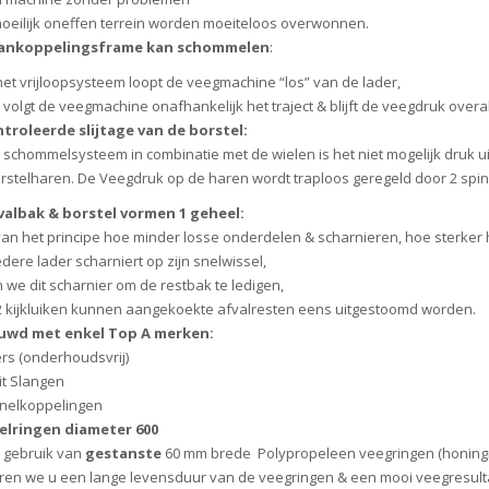
moeilijk oneffen terrein worden moeiteloos overwonnen.
ankoppelingsframe kan schommelen
:
het vrijloopsysteem loopt de veegmachine “los” van de lader,
 volgt de veegmachine onafhankelijk het traject & blijft de veegdruk overal 
roleerde slijtage van de borstel:
 schommelsysteem in combinatie met de wielen is het niet mogelijk druk u
rstelharen. De Veegdruk op de haren wordt traploos geregeld door 2 spi
albak & borstel vormen 1 geheel:
van het principe hoe minder losse onderdelen & scharnieren, hoe sterker 
dere lader scharniert op zijn snelwissel,
 we dit scharnier om de restbak te ledigen,
2 kijkluiken kunnen aangekoekte afvalresten eens uitgestoomd worden.
wd met enkel Top A merken:
ers (onderhoudsvrij)
t Slangen
snelkoppelingen
elringen diameter 600
 gebruik van
gestanste
60 mm brede Polypropeleen veegringen (honingr
en we u een lange levensduur van de veegringen & een mooi veegresult