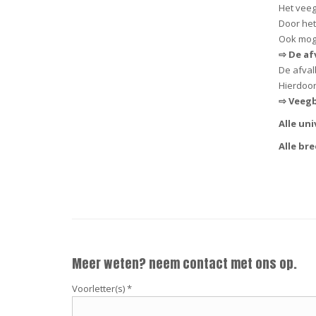
Het veeg
Door het
Ook moge
⇨
De af
De afva
Hierdoor
⇨
Veegb
Alle un
Alle br
Meer weten? neem contact met ons op.
Voorletter(s) *