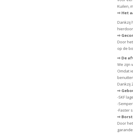
Kuilen, 
⇨
Het a
Dankzij 
hierdoor
⇨
Gecont
Door het
op de bo
⇨
De afv
We zijn 
Omdat ie
benutten
Dankzij 
⇨
Gebou
-SKF lag
-Semperi
-Faster 
⇨
Borst
Door het
garander