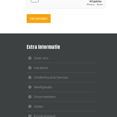
Extra informatie
Over ons
Vacature
Onderhoud & Service
Werkplaats
Onze merken
Acties
Privacybeleid