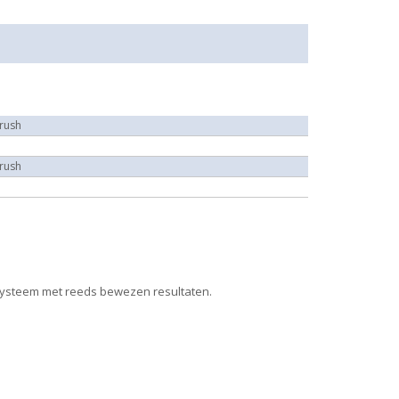
rush
rush
ysteem met reeds bewezen resultaten.