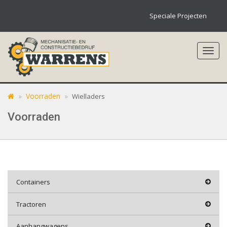
Speciale Projecten
Toggl
navig
»
Voorraden
»
Wielladers
Voorraden
Containers
Tractoren
Aanhangwagens