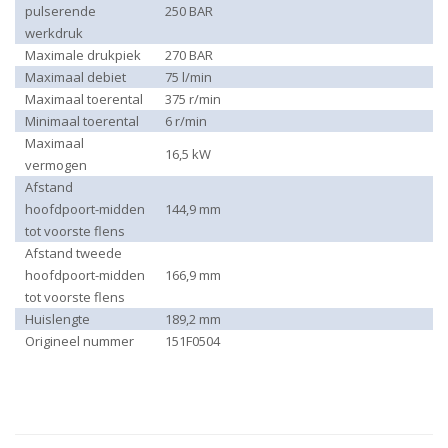
pulserende
250 BAR
werkdruk
Maximale drukpiek
270 BAR
Maximaal debiet
75 l/min
Maximaal toerental
375 r/min
Minimaal toerental
6 r/min
Maximaal
16,5 kW
vermogen
Afstand
hoofdpoort-midden
144,9 mm
tot voorste flens
Afstand tweede
hoofdpoort-midden
166,9 mm
tot voorste flens
Huislengte
189,2 mm
Origineel nummer
151F0504