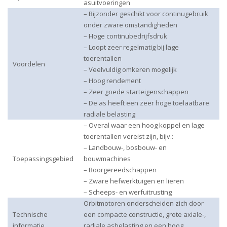
asuitvoeringen
– Bijzonder geschikt voor continugebruik
onder zware omstandigheden
– Hoge continubedrijfsdruk
– Loopt zeer regelmatig bij lage
toerentallen
Voordelen
– Veelvuldig omkeren mogelijk
– Hoog rendement
– Zeer goede starteigenschappen
– De as heeft een zeer hoge toelaatbare
radiale belasting
– Overal waar een hoog koppel en lage
toerentallen vereist zijn, bijv.:
– Landbouw-, bosbouw- en
Toepassingsgebied
bouwmachines
– Boorgereedschappen
– Zware hefwerktuigen en lieren
– Scheeps- en werfuitrusting
Orbitmotoren onderscheiden zich door
Technische
een compacte constructie, grote axiale-,
informatie
radiale asbelasting en een hoog