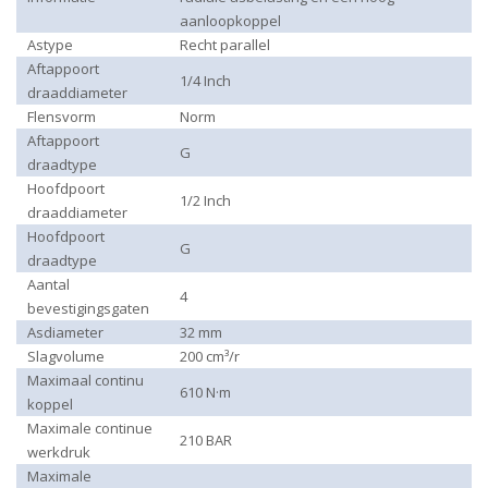
aanloopkoppel
Astype
Recht parallel
Aftappoort
1/4 Inch
draaddiameter
Flensvorm
Norm
Aftappoort
G
draadtype
Hoofdpoort
1/2 Inch
draaddiameter
Hoofdpoort
G
draadtype
Aantal
4
bevestigingsgaten
Asdiameter
32 mm
Slagvolume
200 cm³/r
Maximaal continu
610 N·m
koppel
Maximale continue
210 BAR
werkdruk
Maximale