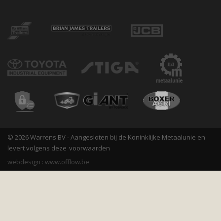
© 2026 Warrens BV - Aangesloten bij de Koninklijke Metaalunie en
levert volgens deze
voorwaarden
webdesign :
www.offlow.be