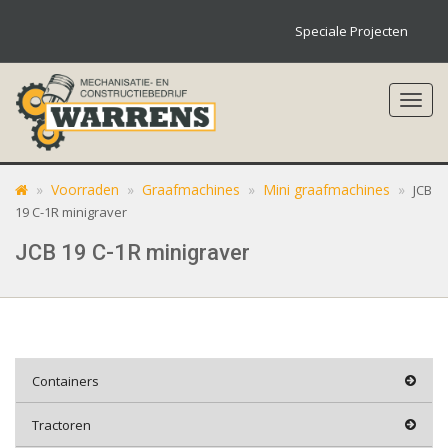
Speciale Projecten
Toggl
navig
»
Voorraden
»
Graafmachines
»
Mini graafmachines
»
JCB
19 C-1R minigraver
JCB 19 C-1R minigraver
Containers
Tractoren