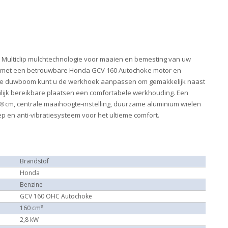
 Multiclip mulchtechnologie voor maaien en bemesting van uw
ust met een betrouwbare Honda GCV 160 Autochoke motor en
nele duwboom kunt u de werkhoek aanpassen om gemakkelijk naast
lijk bereikbare plaatsen een comfortabele werkhouding. Een
8 cm, centrale maaihoogte-instelling, duurzame aluminium wielen
 en anti-vibratiesysteem voor het ultieme comfort.
Brandstof
Honda
Benzine
GCV 160 OHC Autochoke
160 cm³
2,8 kW