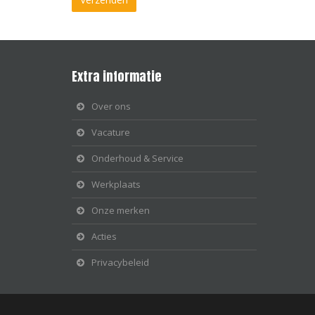
Extra informatie
Over ons
Vacature
Onderhoud & Service
Werkplaats
Onze merken
Acties
Privacybeleid