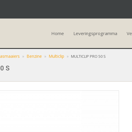
Home
Leveringsprogramma
Ve
rasmaaiers
»
Benzine
»
Multiclip
»
MULTICLIP PRO 50 S
50 S