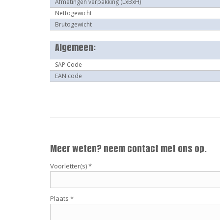
Afmetingen verpakking (LxBxH)
Nettogewicht
Brutogewicht
Algemeen:
SAP Code
EAN code
Meer weten? neem contact met ons op.
Voorletter(s) *
Plaats *