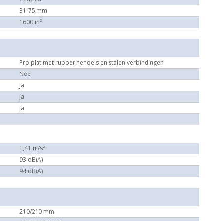
31-75 mm
1600 m²
Pro plat met rubber hendels en stalen verbindingen
Nee
Ja
Ja
Ja
1,41 m/s²
93 dB(A)
94 dB(A)
210/210 mm