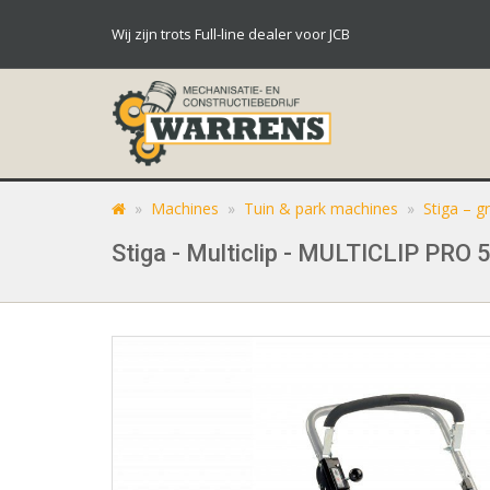
Wij zijn trots Full-line dealer voor JCB
»
Machines
»
Tuin & park machines
»
Stiga – g
Stiga - Multiclip - MULTICLIP PRO 