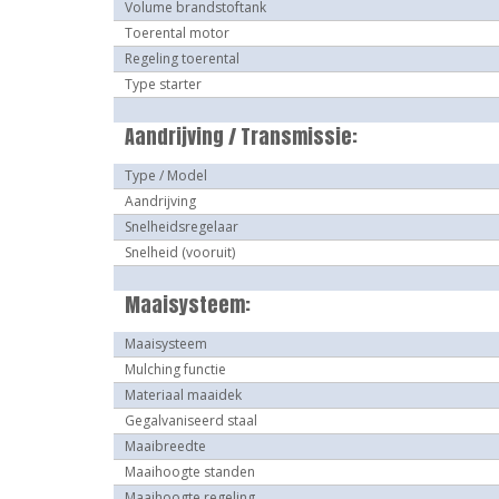
Volume brandstoftank
Toerental motor
Regeling toerental
Type starter
Aandrijving / Transmissie:
Type / Model
Aandrijving
Snelheidsregelaar
Snelheid (vooruit)
Maaisysteem:
Maaisysteem
Mulching functie
Materiaal maaidek
Gegalvaniseerd staal
Maaibreedte
Maaihoogte standen
Maaihoogte regeling