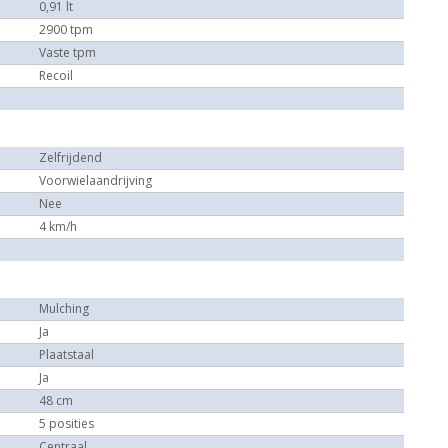
0,91 lt
2900 tpm
Vaste tpm
Recoil
Zelfrijdend
Voorwielaandrijving
Nee
4 km/h
Mulching
Ja
Plaatstaal
Ja
48 cm
5 posities
Centraal