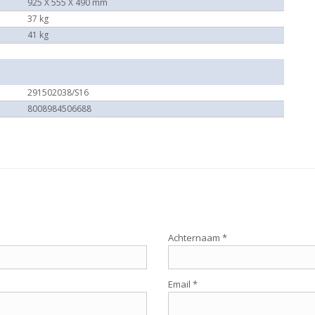
925 X 555 X 490 mm
37 kg
41 kg
291502038/S16
8008984506688
Achternaam *
Email *