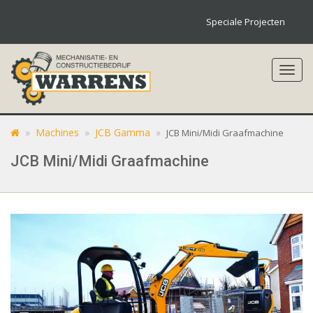
Speciale Projecten
Toggl
navig
»
Machines
»
JCB Gamma
»
JCB Mini/Midi Graafmachine
JCB Mini/Midi Graafmachine