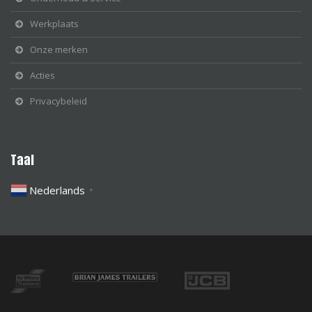
Werkplaats
Onze merken
Acties
Privacybeleid
Taal
Nederlands
▼