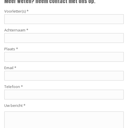
Meer weten? neem contact met ons op.
Voorletter(s) *
Achternaam *
Plaats *
Email *
Telefoon *
Uw bericht *