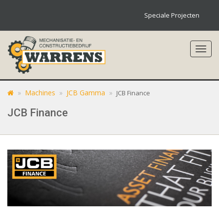
Speciale Projecten
Toggl
navig
»
Machines
»
JCB Gamma
»
JCB Finance
JCB Finance