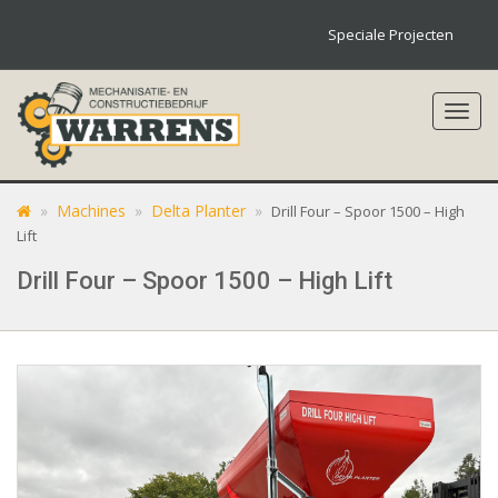
Speciale Projecten
Toggl
navig
»
Machines
»
Delta Planter
»
Drill Four – Spoor 1500 – High
Lift
Drill Four – Spoor 1500 – High Lift