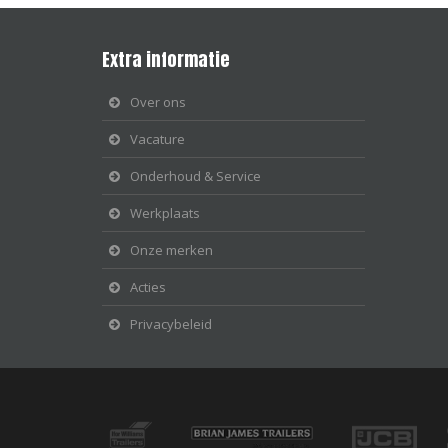
Extra informatie
Over ons
Vacature
Onderhoud & Service
Werkplaats
Onze merken
Acties
Privacybeleid